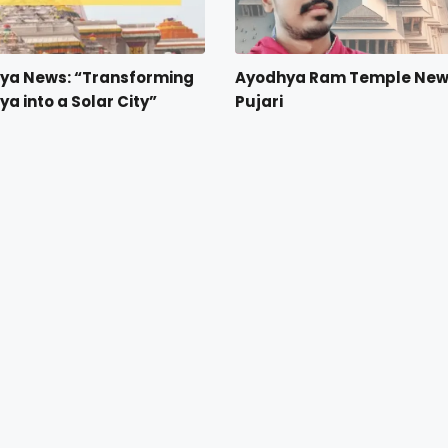
ya News: “Transforming
Ayodhya Ram Temple Ne
a into a Solar City”
Pujari