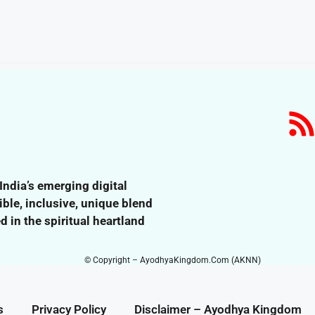
dia’s emerging digital
ble, inclusive,
unique blend
 in the spiritual heartland
© Copyright – AyodhyaKingdom.Com (AKNN)
s
Privacy Policy
Disclaimer – Ayodhya Kingdom