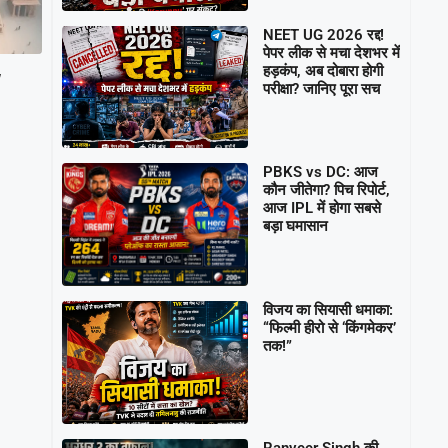
NEET UG 2026 रद्द!
पेपर लीक से मचा देशभर में
हड़कंप, अब दोबारा होगी
w
परीक्षा? जानिए पूरा सच
PBKS vs DC: आज
कौन जीतेगा? पिच रिपोर्ट,
आज IPL में होगा सबसे
बड़ा घमासान
विजय का सियासी धमाका:
“फिल्मी हीरो से ‘किंगमेकर’
तक!”
Ranveer Singh की